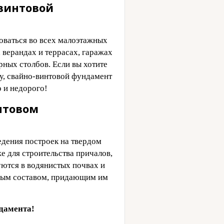
винтовой
оваться во всех малоэтажных
 верандах и террасах, гаражах
арных столбов. Если вы хотите
у, свайно-винтовой фундамент
о и недорого!
нтовом
едения построек на твердом
же для строительства причалов,
уются в водянистых почвах и
ным составом, придающим им
ндамента!