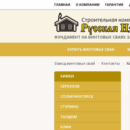
ГЛАВНАЯ
О КОМПАНИИ
ГАРАНТИЯ
ФУНДАМЕНТ НА ВИНТОВЫХ СВАЯХ З
КУПИТЬ ВИНТОВЫЕ СВАИ
М
Завод винтовых свай
Контакты
Х
ХИМКИ
СЕРПУХОВ
СОЛНЕЧНОГОРСК
СТУПИНО
ТАЛДОМ
КЛИН