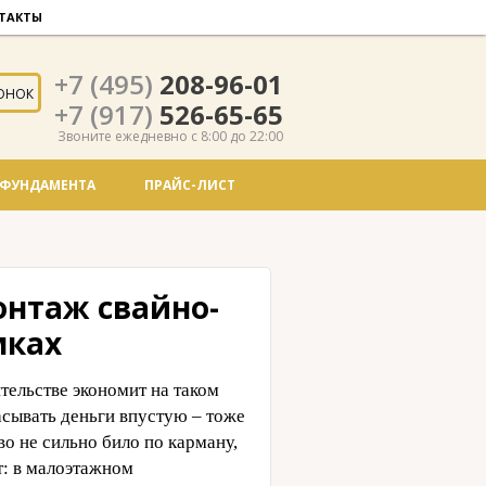
ТАКТЫ
+7 (495)
208-96-01
ОНОК
+7 (917)
526-65-65
Звоните ежедневно с 8:00 до 22:00
 ФУНДАМЕНТА
ПРАЙС-ЛИСТ
онтаж свайно-
мках
тельстве экономит на таком
асывать деньги впустую – тоже
во не сильно било по карману,
т: в малоэтажном